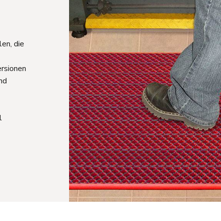
en, die
ersionen
und
l