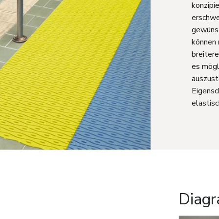
konzipie
erschwe
gewünsc
können 
breitere
es mögl
auszust
Eigensc
elastis
Diag