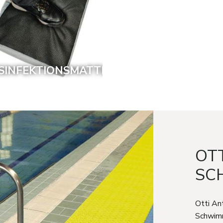
SINFEKTIONSMATTE
OTT
SC
Otti An
Schwim