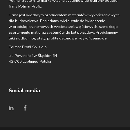
Polmar System, to marka własna systemów do ochrony podłóg
firmy Polmar Profil.
Firma jest wiodącym producentem materiałów wykończeniowych
dla budownictwa. Posiadamy wieloletnie doświadczenie
w produkcji systemowych wycieraczek wejściowych, szerokiego
asortymentu mat oraz systemów do kół pojazdów. Produkujemy
także odbojnice, płyty, profile osłonowe i wykończeniowe.
Polmar Profil Sp. z o.o.
u.l. Powstańców Śląskich 64
42-700 Lubliniec, Polska
Social media