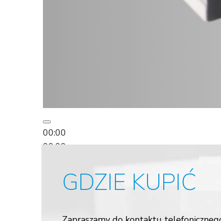
00:00
00:00
00:18
GDZIE KUPIĆ
Używaj strzałek do góry oraz do dołu aby 
Zapraszamy do kontaktu telefoniczneg