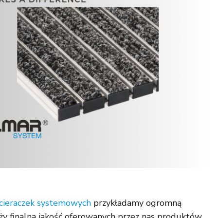
cieraczek systemowych
przykładamy ogromną
eży finalna jakość oferowanych przez nas produktów.