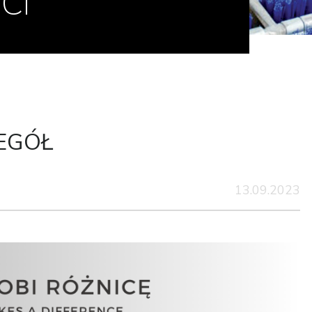
CI
EGÓŁ
13.09.2023