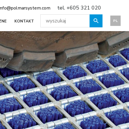
tel. +605 321 020
info@polmarsystem.com
PL
ZNE
KONTAKT